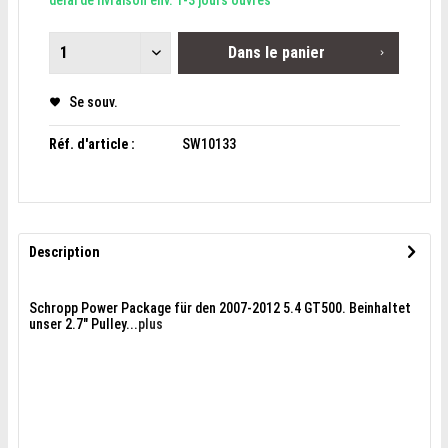
délai de livraison env. 1-3 jours ouvrés
Dans le panier
Se souv.
Réf. d'article :
SW10133
Description
Schropp Power Package für den 2007-2012 5.4 GT500. Beinhaltet
unser 2.7" Pulley...
plus