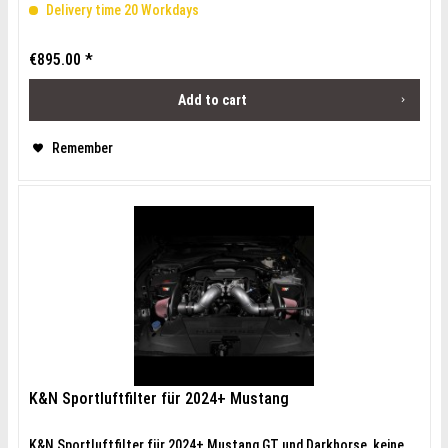
Delivery time 20 Workdays
€895.00 *
Add to cart
Remember
K&N Sportluftfilter für 2024+ Mustang
K&N Sportluftfilter für 2024+ Mustang GT und Darkhorse, keine