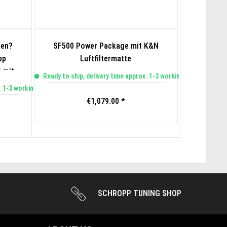
den?
SF500 Power Package mit K&N
Felgensat
pp
Luftfiltermatte
 mit
Ready to ship, delivery time approx. 1-3 working days
De
. 1-3 working days
€1,079.00 *
F
SCHROPP TUNING SHOP