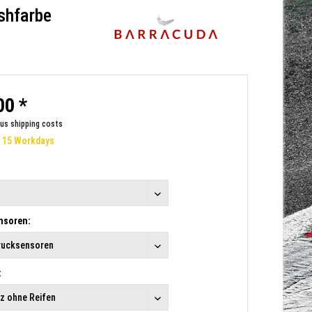
ashfarbe
00 *
lus shipping costs
e 15 Workdays
nsoren:
: