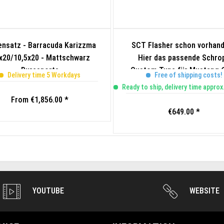
ensatz - Barracuda Karizzma
SCT Flasher schon vorhan
9x20/10,5x20 - Mattschwarz
Hier das passende Schro
Puresports
Custom Tune für Mustang 6
Delivery time 5 Workdays
Free of shipping costs!
Zulassung
Ready to ship, delivery time approx
From €1,856.00 *
€649.00 *
YOUTUBE
WEBSITE