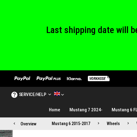
We are closed
Last shipping date will
We are closed
SERVICE/HELP
MUSTANG TUNING ENGLISH
Home
Mustang 7 2024-
Mustang 6 F
Mustang 6 2015-2017
Wheels
Overview