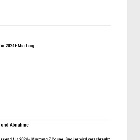
 für 2024+ Mustang
u und Abnahme
send für 2024+ Mustang 7 Coupe. Spoiler wird verschraubt,