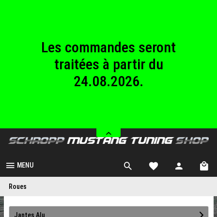
au dimanche
23.08.2026.
Les commandes seront
traitées à partir du
24.08.2026.
Nous sommes fermés
du samedi 08.08.2026
au dimanche
23.08.2026.
MENU
Roues
Jantes Alu