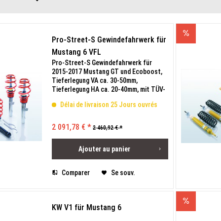
Pro-Street-S Gewindefahrwerk für
Mustang 6 VFL
Pro-Street-S Gewindefahrwerk für
2015-2017 Mustang GT und Ecoboost,
Tieferlegung VA ca. 30-50mm,
Tieferlegung HA ca. 20-40mm, mit TÜV-
Gutachten.
Délai de livraison 25 Jours ouvrés
2 091,78 € *
2 460,92 € *
Ajouter au
panier
Comparer
Se souv.
KW V1 für Mustang 6