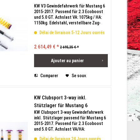
KW V3 Gewindefahrwerk für Mustang 6
2015-2017. Passend für 2.3 Ecoboost
und 5.0 GT. Achslast VA: 1075kg / HA:
1150kg. Edelstahl, verstellbare Zug-
und Druckstufe. Tieferlegung VA: 30-
Délai de livraison 5-12 Jours ouvrés
50mm / HA: 20-40mm. Mit
Teilegutachten.
2 614,49 € *
2 695,35 € *
Ajouter au
panier
Comparer
Se souv.
KW Clubsport 3-way inkl.
Stützlager für Mustang 6
KW Clubsport 3-way Gewindefahrwerk
inkl. Stützlager passend für Mustang 6
2015-2017. Passend für 2.3 Ecoboost
und 5.0 GT. Achslast VA/HA:
1075kg/1150kg. Edelstahl, mit 16
Délai de livraison 24 Jours ouvrés