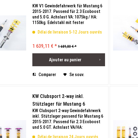
KW V1 Gewindefahrwerk für Mustang 6
2015-2017. Passend für 2.3 Ecoboost
und 5.0 G. Achslast VA: 1075kg / HA:
1150kg. Edelstahl mit fester
Dämpferkennlinie. Tieferlegung VA: 30-
Délai de livraison 5-12 Jours ouvrés
50mm / HA: 20-40mm. Mit
Teilegutachten.
1 639,11 € *
1 689,80 € *
Ajouter au
panier
Comparer
Se souv.
KW Clubsport 2-way inkl.
Stützlager für Mustang 6
KW Clubsport 2-way Gewindefahrwerk
inkl. Stützlager passend für Mustang 6
2015-2017. Passend für 2.3 Ecoboost
und 5.0 GT. Achslast VA/HA:
1075kg/1150kg. Edelstahl, verstellbare
Délai de livraison 24 Jours ouvrés