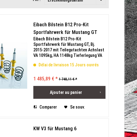
Eibach Bilstein B12 Pro-Kit
Sportfahrwerk für Mustang GT
Eibach Bilstein B12 Pro-Kit
2015-2017
Sportfahrwerk für Mustang GT, Bj.
2015-2017 mit Teilegutachten Achslast
VA 1095kg, HA 1148kg Tieferlegung VA
25mm, HA 20mm
Délai de livraison 15 Jours ouvrés
1 485,89 € *
1 748,11 € *
Ajouter au
panier
Comparer
Se souv.
KW V3 für Mustang 6