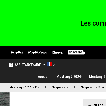
Les comm
Nous sommes fe
Les comm
Nous sommes fe
ASSISTANCE/AIDE
MUSTANG TUNING FRANCE
Accueil
Mustang 7 2024-
Mustang 6
Mustang 6 2015-2017
Suspension
Suspension Sport
FILTRE