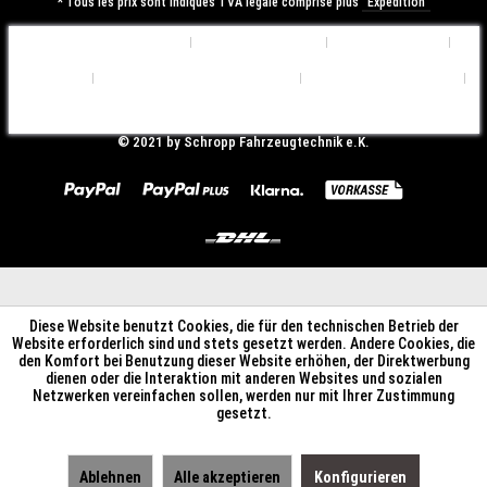
* Tous les prix sont indiqués TVA légale comprise plus
Expédition
Préférences de Cookies
Qui sommes nous?
Contactez-nous
Expédition
Déclaration de Confidentialité
Conditions d'utilisation
Mentions légales
© ​2021 by Schropp Fahrzeugtechnik e.K.
Diese Website benutzt Cookies, die für den technischen Betrieb der
Website erforderlich sind und stets gesetzt werden. Andere Cookies, die
den Komfort bei Benutzung dieser Website erhöhen, der Direktwerbung
dienen oder die Interaktion mit anderen Websites und sozialen
Netzwerken vereinfachen sollen, werden nur mit Ihrer Zustimmung
gesetzt.
Ablehnen
Alle akzeptieren
Konfigurieren