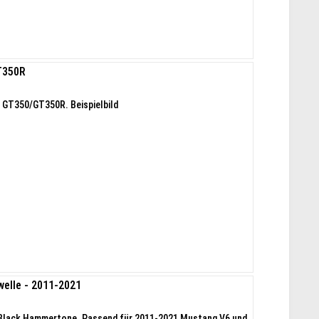
T350R
 GT350/GT350R. Beispielbild
elle - 2011-2021
- Black Hammertone. Passend für 2011-2021 Mustang V6 und