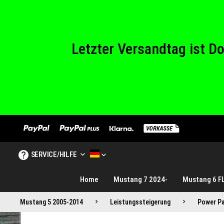
Wir haben von Sam
Letzter Versandtag ist 
Wir haben von Sam
SERVICE/HILFE
MUSTANG TUNINGE DE
Home
Mustang 7 2024-
Mustang 6 F
Mustang 5 2005-2014
Leistungssteigerung
Power P