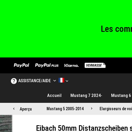
Les comm
Nous sommes fe
Les comm
Nous sommes fe
ASSISTANCE/AIDE
MUSTANG TUNING FRANCE
Accueil
Mustang 7 2024-
Mustang 6
Mustang 5 2005-2014
Elargisseurs de vo
Aperçu
Eibach 50mm Distanzscheiben s