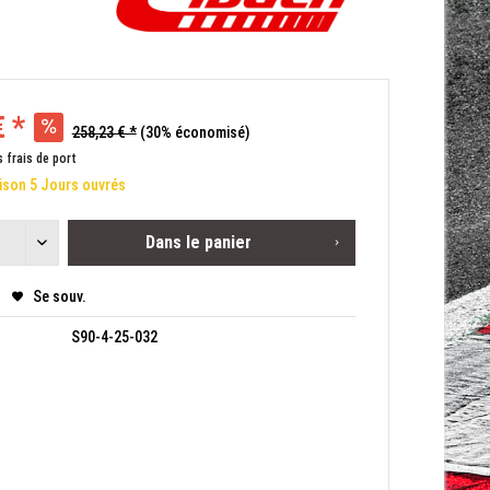
 *
258,23 € *
(30% économisé)
s frais de port
aison 5 Jours ouvrés
Dans le panier
Se souv.
S90-4-25-032