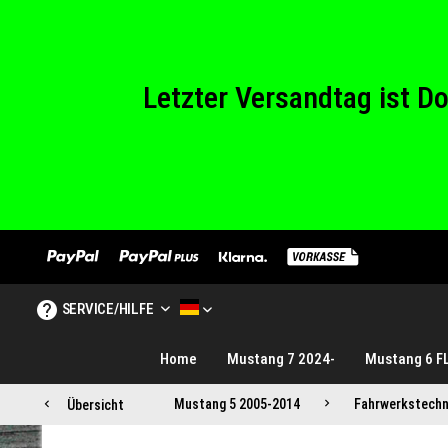
Wir haben von Sam
Letzter Versandtag ist 
Wir haben von Sam
SERVICE/HILFE
MUSTANG TUNINGE DE
Home
Mustang 7 2024-
Mustang 6 F
Mustang 5 2005-2014
Fahrwerkstechn
Übersicht