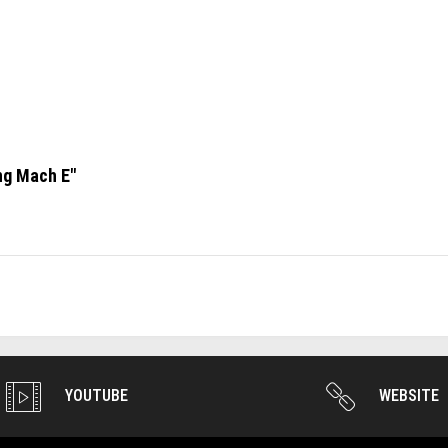
ng Mach E"
YOUTUBE
WEBSITE