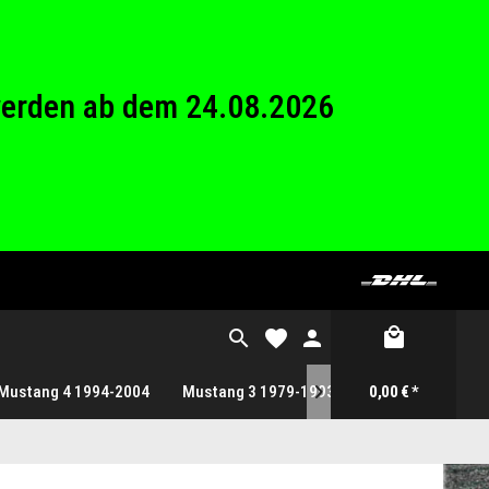
26 Betriebsferien.
werden ab dem 24.08.2026
26 Betriebsferien.
Mustang 4 1994-2004
Mustang 3 1979-1993
Gutscheine
0,00 € *
