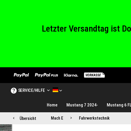
Wir haben von Sam
Letzter Versandtag ist 
Wir haben von Sam
SERVICE/HILFE
MUSTANG TUNINGE DE
Home
Mustang 7 2024-
Mustang 6 F
Mach E
Fahrwerkstechnik
Übersicht