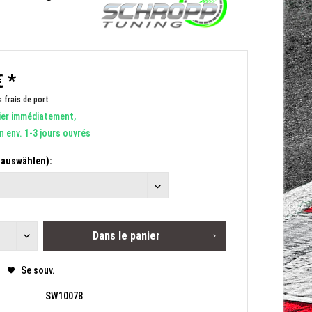
 *
s frais de port
ier immédiatement,
on env. 1-3 jours ouvrés
e auswählen):
Dans le panier
Se souv.
SW10078