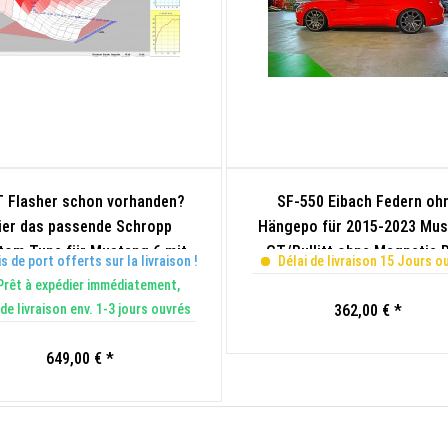
 Flasher schon vorhanden?
SF-550 Eibach Federn oh
ier das passende Schropp
Hängepo für 2015-2023 Mu
tom Tune für Mustang 6 mit
GT/Bullitt ohne Magnetic 
s de port offerts sur la livraison !
Délai de livraison 15 Jours o
Zulassung
rêt à expédier immédiatement,
 de livraison env. 1-3 jours ouvrés
362,00 € *
649,00 € *