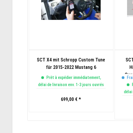
SCT X4 mit Schropp Custom Tune
SCT
für 2015-2022 Mustang 6
H
Cus
Prêt à expédier immédiatement,
Frai
délai de livraison env. 1-3 jours ouvrés
P
délai
699,00 € *