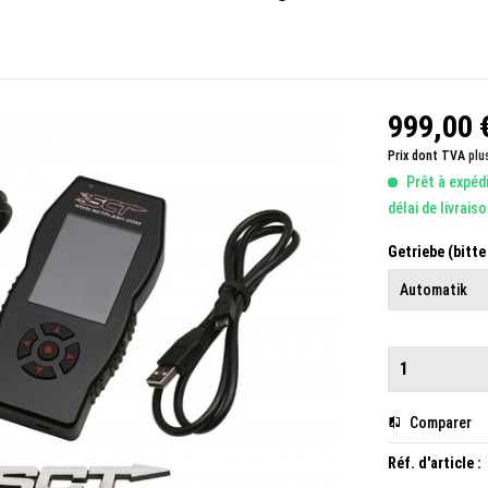
999,00 €
Prix dont TVA
plu
Prêt à expéd
délai de livrais
Getriebe (bitt
Comparer
Réf. d'article :