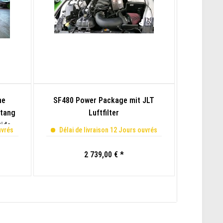
ne
SF480 Power Package mit JLT
SCT Fla
stang
Luftfilter
Hier 
Ride
Custo
uvrés
Délai de livraison 12 Jours ouvrés
Frais de 
Prêt 
2 739,00 € *
délai de li